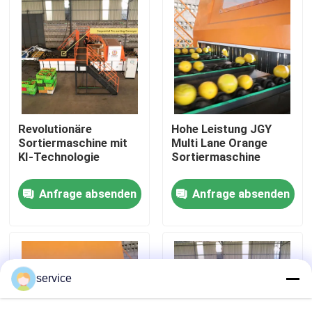
VR Show
Über uns
Fabrik-Ausflug
Revolutionäre
Hohe Leistung JGY
Sortiermaschine mit
Multi Lane Orange
KI-Technologie
Sortiermaschine
Qualitätskontrolle
Anfrage absenden
Anfrage absenden
Treten Sie mit uns in Verbindung
Nachrichten
service
Sortierende Maschine der Daten