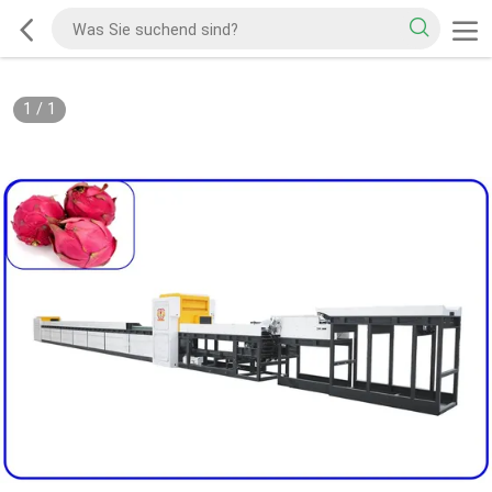
1
/
1