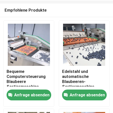
Empfohlene Produkte
Bequeme
Edelstahl und
Computersteuerung
automatische
Haus
Blaubeere
Blaubeeren-
Sortiermaschine
Sortiermaschine -
Edelstahl
99,9% Genauigkeit
Anfrage absenden
Anfrage absenden
Produkte
Videos