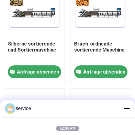
VR Show
Über uns
Silberne sortierende
Bruch-ordnende
und Sortiermaschine
sortierende Maschine
Fabrik-Ausflug
Anfrage absenden
Anfrage absenden
Qualitätskontrolle
Treten Sie mit uns in Verbindung
service
Nachrichten
12:36 PM
Sortierende Maschine der Daten