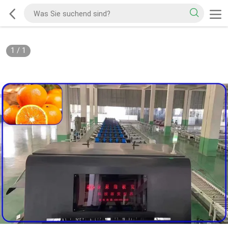
1
/
1