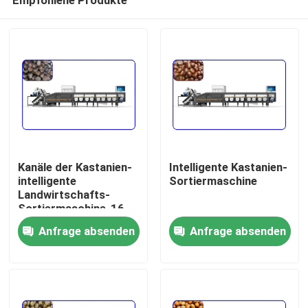
Kanäle der Kastanien-
Intelligente Kastanien-
intelligente
Sortiermaschine
Landwirtschafts-
Sortiermaschine-16
Haus
für die große
Anfrage absenden
Anfrage absenden
Kapazität
Produkte
Videos