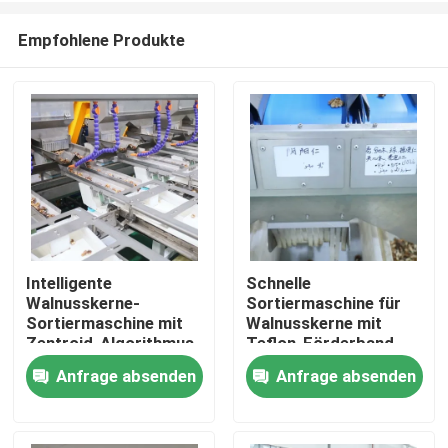
Empfohlene Produkte
Intelligente
Schnelle
Walnusskerne-
Sortiermaschine für
Haus
Sortiermaschine mit
Walnusskerne mit
Zentroid-Algorithmus
Teflon-Förderband
und Hochfrequenz-
und Echtzeitreinigung,
Anfrage absenden
Anfrage absenden
Produkte
Solenoidventil, die
die eine
Schadstoffe entfernt
lebensmittelsichere
und den Ausstoß bei
Sortierung mit
Videos
280~360 kg/h
rückverfolgbaren