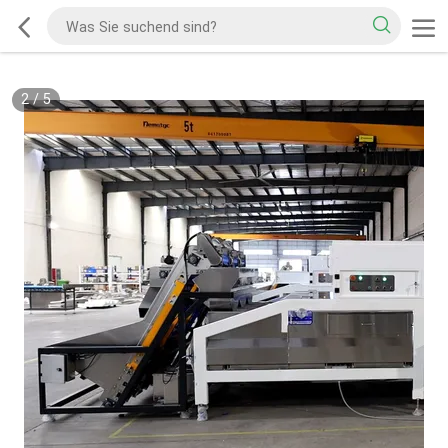
2
/
5