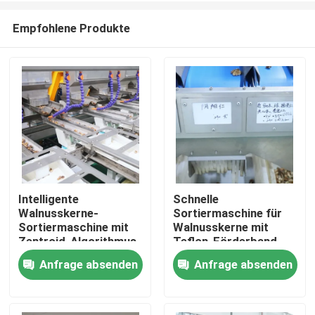
Empfohlene Produkte
Intelligente
Schnelle
Walnusskerne-
Sortiermaschine für
Haus
Sortiermaschine mit
Walnusskerne mit
Zentroid-Algorithmus
Teflon-Förderband
und Hochfrequenz-
und Echtzeitreinigung,
Anfrage absenden
Anfrage absenden
Produkte
Solenoidventil, die
die eine
Schadstoffe entfernt
lebensmittelsichere
und den Ausstoß bei
Sortierung mit
Videos
280~360 kg/h
rückverfolgbaren