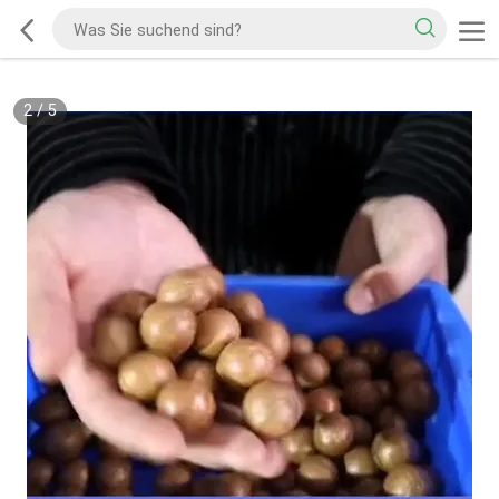
2
/
5