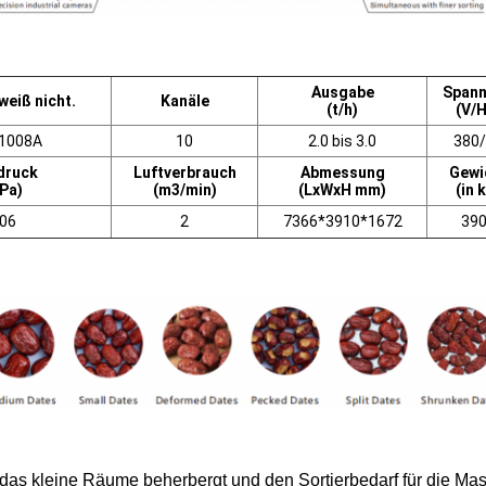
Ausgabe
Span
 weiß nicht.
Kanäle
(t/h)
(V/H
-1008A
10
2.0 bis 3.0
380
druck
Luftverbrauch
Abmessung
Gewi
Pa)
(m3/min)
(LxWxH mm)
(in 
 06
2
7366*3910*1672
39
 das kleine Räume beherbergt und den Sortierbedarf für die Mas