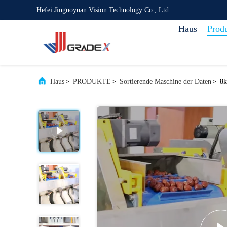
Hefei Jinguoyuan Vision Technology Co., Ltd.
Haus
Prod
Haus
>
PRODUKTE
>
Sortierende Maschine der Daten
>
8k