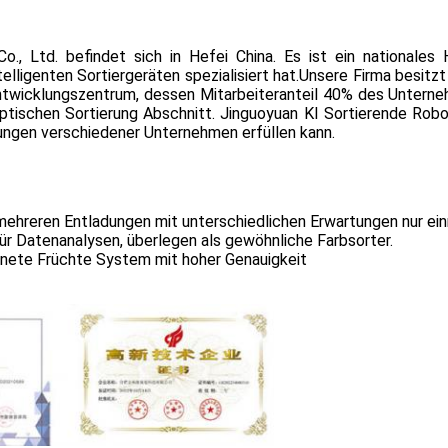
o., Ltd. befindet sich in Hefei China. Es ist ein nationale
elligenten Sortiergeräten spezialisiert hat.Unsere Firma besitzt
ntwicklungszentrum, dessen Mitarbeiteranteil 40% des Untern
ptischen Sortierung Abschnitt. Jinguoyuan KI Sortierende Ro
rungen verschiedener Unternehmen erfüllen kann.
 mehreren Entladungen mit unterschiedlichen Erwartungen nur ei
für Datenanalysen, überlegen als gewöhnliche Farbsorter.
nete Früchte System mit hoher Genauigkeit