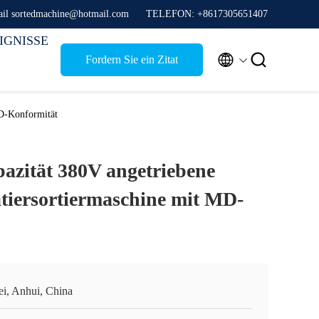
il sortedmachine@hotmail.com
TELEFON: +8617305651407
IGNISSE


Fordern Sie ein Zitat
MD-Konformität
zität 380V angetriebene
atiersortiermaschine mit MD-
ei, Anhui, China