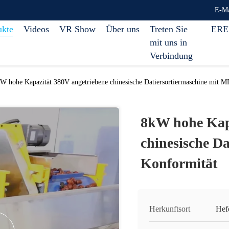
E-Ma
ukte
Videos
VR Show
Über uns
Treten Sie
ERE
mit uns in
Verbindung
W hohe Kapazität 380V angetriebene chinesische Datiersortiermaschine mit 
8kW hohe Kapa
chinesische D
Konformität
Herkunftsort
Hef