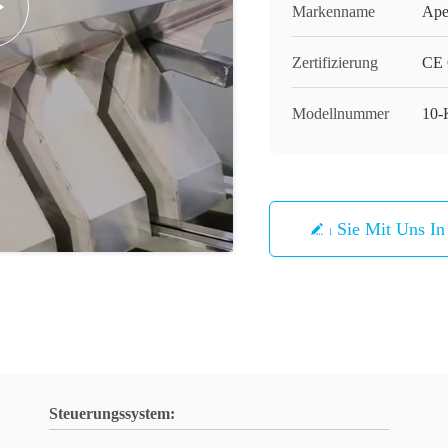
Markenname
Ap
Zertifizierung
CE C
Modellnummer
10-
Treten Sie Mit Uns I
Steuerungssystem: