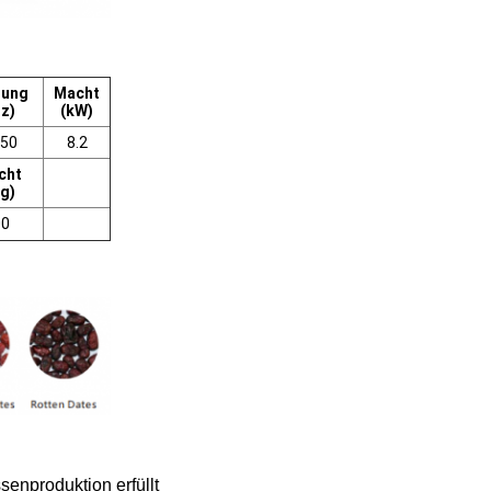
nung
Macht
z)
(kW)
/50
8.2
cht
kg)
00
senproduktion erfüllt