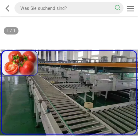
1
/
1