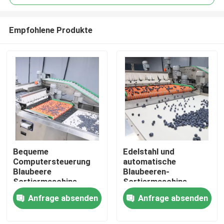
Empfohlene Produkte
Bequeme
Edelstahl und
Haus
Computersteuerung
automatische
Blaubeere
Blaubeeren-
Sortiermaschine
Sortiermaschine -
Produkte
Edelstahl
99,9% Genauigkeit
Anfrage absenden
Anfrage absenden
Videos