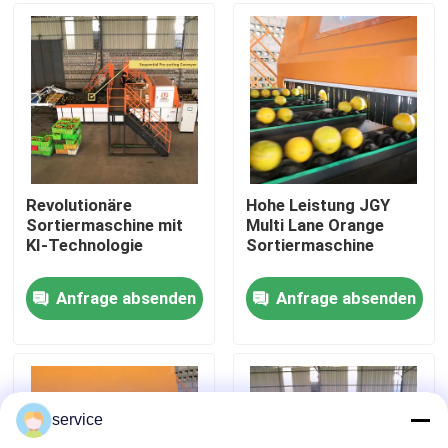
VR Show
Über uns
Fabrik-Ausflug
Revolutionäre
Hohe Leistung JGY
Sortiermaschine mit
Multi Lane Orange
KI-Technologie
Sortiermaschine
Qualitätskontrolle
Anfrage absenden
Anfrage absenden
Treten Sie mit uns in Verbindung
Nachrichten
service
Sortierende Maschine der Daten